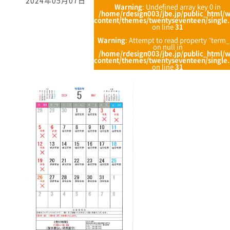
2024年05月07日
Warning
: Undefined array key 0 in
/home/rdesign003/jbe.jp/public_html/
content/themes/twentyseventeen/single
on line
31
Warning
: Attempt to read property "term_
on null in
/home/rdesign003/jbe.jp/public_html/
content/themes/twentyseventeen/single
on line
31