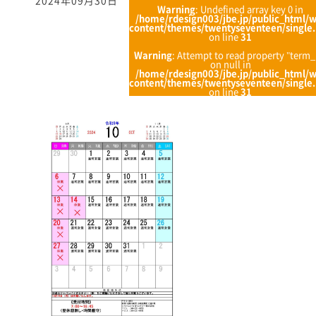
2024年09月30日
Warning
: Undefined array key 0 in
/home/rdesign003/jbe.jp/public_html/
content/themes/twentyseventeen/single
on line
31
Warning
: Attempt to read property "term_
on null in
/home/rdesign003/jbe.jp/public_html/
content/themes/twentyseventeen/single
on line
31