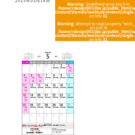
2025年03月18日
Warning
: Undefined array key 0 in
/home/rdesign003/jbe.jp/public_html/
content/themes/twentyseventeen/single
on line
31
Warning
: Attempt to read property "term_
on null in
/home/rdesign003/jbe.jp/public_html/
content/themes/twentyseventeen/single
on line
31