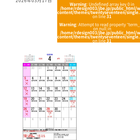
2026年03月17日
Warning
: Undefined array key 0 in
/home/rdesign003/jbe.jp/public_html/
content/themes/twentyseventeen/single
on line
31
Warning
: Attempt to read property "term_
on null in
/home/rdesign003/jbe.jp/public_html/
content/themes/twentyseventeen/single
on line
31