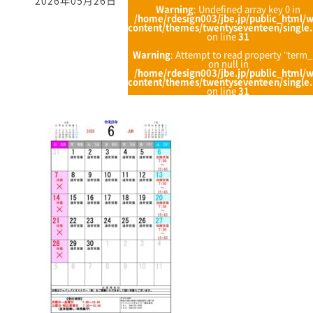
2026年05月26日
Warning
: Undefined array key 0 in
/home/rdesign003/jbe.jp/public_html/
content/themes/twentyseventeen/single
on line
31
Warning
: Attempt to read property "term_
on null in
/home/rdesign003/jbe.jp/public_html/
content/themes/twentyseventeen/single
on line
31